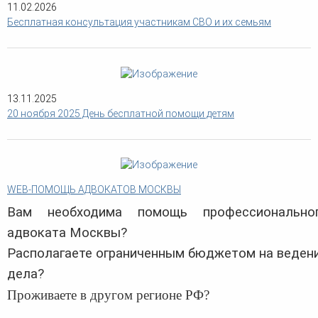
человека (Страсбург)
Споры по строительному п
11.02.2026
Миграционное право
Бесплатная консультация участникам СВО и их семьям
Страховые споры
Суды
Недвижимость
Таможенный адвокат
Для юридических лиц
Неимущественные права
Видео ММКА
Уголовные споры
Конституционный Суд РФ
Оспаривание сделок
Урегулирование споров в
Страхование
досудебном порядке
13.11.2025
20 ноября 2025 День бесплатной помощи детям
WEB-ПОМОЩЬ АДВОКАТОВ МОСКВЫ
Вам необходима помощь профессионально
адвоката Москвы?
Располагаете ограниченным бюджетом на веден
дела?
Проживаете в другом регионе РФ?