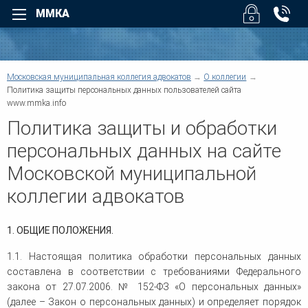
ММКА
Назад
Назад
Для физических лиц
Для юридических лиц
Назад
Московская муниципальная коллегия адвокатов
О коллегии
Назад
Уголовные дела
Арбитраж
Политика защиты персональных данных пользователей сайта
Назад
www.mmka.info
Назад
Взыскание долгов
Безопасность бизнеса
Политика защиты и обработки
Возмещение вреда
Налоговые споры
Суды
Помощь при ДТП
Юридическое обслуживан
персональных данных на сайте
О коллегии
Трудовые споры
Взыскание дебиторской
задолженности
Московской муниципальной
Семейные споры
Услуги
Административные споры
Верховный Суд РФ - Облас
Наследство
коллегии адвокатов
суды регионов
Договорные отношения
Жилищные споры
Защита деловой репутации
Структура коллегии
Информационные базы
Земельные споры
1. ОБЩИЕ ПОЛОЖЕНИЯ.
Компенсация ущерба
Банковское право
Корпоративные споры
Другие суды
Военное право
1.1. Настоящая политика обработки персональных данных
Предпринимательское пра
Для физических лиц
Защита прав потребителей
составлена в соответствии с требованиями Федерального
Регистрация и ликвидация
закона от 27.07.2006. № 152-ФЗ «О персональных данных»
Медиация
Новости коллегии
Споры по недвижимости
(далее – Закон о персональных данных) и определяет порядок
Европейский Суд по права
Медицинское право