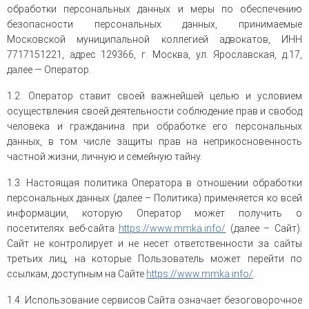
человека (Страсбург)
Споры по строительному п
обработки персональных данных и меры по обеспечению
Миграционное право
Страховые споры
безопасности персональных данных, принимаемые
Суды
Недвижимость
Таможенный адвокат
Московской муниципальной коллегией адвокатов, ИНН
Для юридических лиц
Неимущественные права
Видео ММКА
7717151221, адрес 129366, г. Москва, ул. Ярославская, д.17,
Уголовные споры
Конституционный Суд РФ
Оспаривание сделок
далее — Оператор.
Урегулирование споров в
Страхование
досудебном порядке
1.2. Оператор ставит своей важнейшей целью и условием
осуществления своей деятельности соблюдение прав и свобод
человека и гражданина при обработке его персональных
данных, в том числе защиты прав на неприкосновенность
частной жизни, личную и семейную тайну.
1.3. Настоящая политика Оператора в отношении обработки
персональных данных (далее – Политика) применяется ко всей
информации, которую Оператор может получить о
посетителях веб-сайта
https://www.mmka.info/
(далее – Сайт).
Сайт не контролирует и не несет ответственности за сайты
третьих лиц, на которые Пользователь может перейти по
ссылкам, доступным на Сайте
https://www.mmka.info/
.
1.4. Использование сервисов Сайта означает безоговорочное