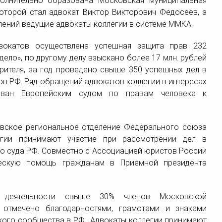
олнительно образована Московская муниципальная
которой стал адвокат Виктор Викторович Федосеев, а
лений ведущие адвокаты коллегии в системе ММКА.
вокатов осуществлена успешная защита прав 232
ело», по другому делу взыскано более 17 млн. рублей
рителя, за год проведено свыше 350 успешных дел в
ов РФ. Ряд обращений адвокатов коллегии в интересах
ован Европейским судом по правам человека к
вское региональное отделение Федерального союза
егии принимают участие при рассмотрении дел в
о суда РФ. Совместно с Ассоциацией юристов России
ческую помощь гражданам в Приемной президента
 деятельности свыше 30% членов Московской
 отмечено благодарностями, грамотами и знаками
ского сообщества в РФ. Адвокаты коллегии принимают