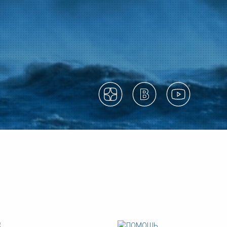
ка
ительном
сти