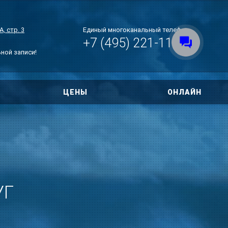
, стр. 3
Единый многоканальный телефон
+7 (495) 221-11-07
ьной записи!
ЦЕНЫ
ОНЛАЙН
овора
ри ДТП
 по уголовным
тиры
УГ
нт дома
Next
Slide
о правам