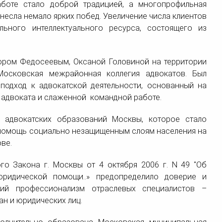
аботе стало доброй традицией, а многопрофильная
инесла немало ярких побед. Увеличение числа клиентов
льного интеллектуального ресурса, состоящего из
ором Федосеевым, Оксаной Головиной на территории
осковская межрайонная коллегия адвокатов. Был
одход к адвокатской деятельности, основанный на
 адвоката и слаженной командной работе.
 адвокатских образований Москвы, которое стало
помощь социально незащищенным слоям населения на
ве.
го Закона г. Москвы от 4 октября 2006 г. N 49 "Об
юридической помощи..» предопределило доверие и
кий профессионализм отраслевых специалистов –
н и юридических лиц.