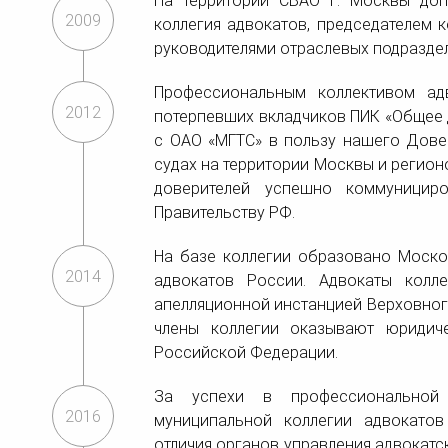
На территории СВАО г. Москвы доп
2009
коллегия адвокатов, председателем 
руководителями отраслевых подразде
Профессиональным коллективом ад
2012
потерпевших вкладчиков ПИК «Общее д
с ОАО «МГТС» в пользу нашего Дове
судах на территории Москвы и регион
доверителей успешно коммуницир
Правительству РФ.
На базе коллегии образовано Моско
2014
адвокатов России. Адвокаты колл
апелляционной инстанцией Верховног
члены коллегии оказывают юриди
Российской Федерации.
За успехи в профессиональной
2016
муниципальной коллегии адвокатов
отличия органов управления адвокат