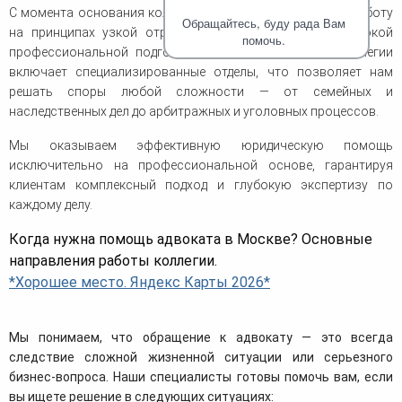
человека (Страсбург)
Споры по строительному п
С момента основания коллегии в 2009 году мы строим работу
Миграционное право
Обращайтесь, буду рада Вам
Страховые споры
на принципах узкой отраслевой специализации и высокой
Суды
Недвижимость
помочь.
Таможенный адвокат
профессиональной подготовки. Сегодня структура коллегии
Для юридических лиц
Неимущественные права
Видео ММКА
включает специализированные отделы, что позволяет нам
Уголовные споры
Конституционный Суд РФ
Оспаривание сделок
решать споры любой сложности — от семейных и
Урегулирование споров в
Страхование
досудебном порядке
наследственных дел до арбитражных и уголовных процессов.
Мы оказываем эффективную юридическую помощь
исключительно на профессиональной основе, гарантируя
клиентам комплексный подход и глубокую экспертизу по
каждому делу.
Когда нужна помощь адвоката в Москве? Основные
направления работы коллегии.
*Хорошее место. Яндекс Карты 2026*
Мы понимаем, что обращение к адвокату — это всегда
следствие сложной жизненной ситуации или серьезного
бизнес-вопроса. Наши специалисты готовы помочь вам, если
вы ищете решение в следующих ситуациях: