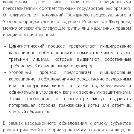
конкретном деле или являются официальными
человека (Страсбург)
Споры по строительному п
Миграционное право
представителями соответствующих государственных органов.
Страховые споры
Суды
Недвижимость
Отталкиваясь от положений Гражданско-процессуального и
Таможенный адвокат
Для юридических лиц
Неимущественные права
Уголовно-процессуального кодексов Российской Федерации,
Видео ММКА
Уголовные споры
Конституционный Суд РФ
Оспаривание сделок
можно определить следующие группы лиц, наделенных правом
Урегулирование споров в
Страхование
инициирования кассации:
досудебном порядке
Цивилистический процесс предполагает инициирование
кассационного обжалования истцом и ответчиком, а также
третьими лицами, которые выдвигают собственные
требования. В их число входит и прокурор.
Уголовный процесс предполагает инициирование
кассационного обжалования непосредственно осужденным
или оправданным лицом, а также подозреваемым и
обвиняемым в уголовном деле, их законными защитниками.
Также требования о пересмотре могут выдвигать
потерпевшая сторона, гражданский истец или ответчик,
частный обвинитель.
В рамках кассационного обжалования к списку субъектов
рассматриваемой категории права могут относиться лица, не