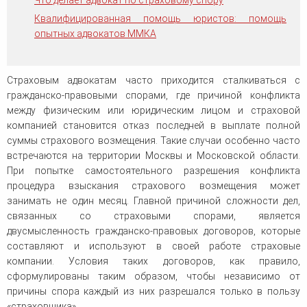
Что делает адвокат по страховому спору
человека (Страсбург)
Споры по строительному п
Миграционное право
Квалифицированная помощь юристов: помощь
Страховые споры
Суды
Недвижимость
опытных адвокатов ММКА
Таможенный адвокат
Для юридических лиц
Неимущественные права
Видео ММКА
Уголовные споры
Конституционный Суд РФ
Оспаривание сделок
Урегулирование споров в
Страхование
Страховым адвокатам часто приходится сталкиваться с
досудебном порядке
гражданско-правовыми спорами, где причиной конфликта
между физическим или юридическим лицом и страховой
компанией становится отказ последней в выплате полной
суммы страхового возмещения. Такие случаи особенно часто
встречаются на территории Москвы и Московской области.
При попытке самостоятельного разрешения конфликта
процедура взыскания страхового возмещения может
занимать не один месяц. Главной причиной сложности дел,
связанных со страховыми спорами, является
двусмысленность гражданско-правовых договоров, которые
составляют и используют в своей работе страховые
компании. Условия таких договоров, как правило,
сформулированы таким образом, чтобы независимо от
причины спора каждый из них разрешался только в пользу
«страховщика».