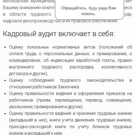
Московская муниципальная коллегия адвокатов предлагает
человека (Страсбург)
Споры по строительному п
Миграционное право
Обращайтесь, буду рада Вам
Вашему вниманию комплекс услуг по сопровождению бизнеса
Страховые споры
Суды
Недвижимость
помочь.
в области трудового законодательства - охрана труда,
Таможенный адвокат
Для юридических лиц
Неимущественные права
кадровое делопроизводство и их правовое обеспечение.
Видео ММКА
Уголовные споры
Конституционный Суд РФ
Оспаривание сделок
Урегулирование споров в
Кадровый аудит включает в себя:
Страхование
досудебном порядке
Оценку локальных нормативных актов (положений об
оплате труда, о персональных данных, о премировании, о
командировках, об индексации заработной платы, правил
внутреннего трудового распорядка, коллективного
договора и других);
Оценку соблюдения трудового законодательства в
отношении работников Заказчика:
Оценку правильности ведения и оформления приказов на
работников (прием, перемещение, перевод, совмещение,
увольнение, премирование и другие);
Оценку правильности ведения и хранения трудовых книжек
(вкладышей в них), книги учета движения трудовых книжек,
приходно-расходной книги по учету бланков трудовых
книжек и вкладышей к ним;