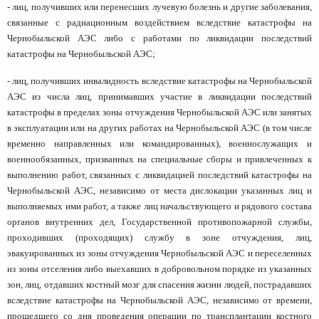
человека (Страсбург)
Споры по строительному п
- лиц, получивших или перенесших лучевую болезнь и другие заболевания,
Миграционное право
связанные с радиационным воздействием вследствие катастрофы на
Страховые споры
Суды
Недвижимость
Чернобыльской АЭС либо с работами по ликвидации последствий
Таможенный адвокат
Для юридических лиц
Неимущественные права
катастрофы на Чернобыльской АЭС;
Видео ММКА
Уголовные споры
Конституционный Суд РФ
Оспаривание сделок
Урегулирование споров в
- лиц, получивших инвалидность вследствие катастрофы на Чернобыльской
Страхование
досудебном порядке
АЭС из числа лиц, принимавших участие в ликвидации последствий
катастрофы в пределах зоны отчуждения Чернобыльской АЭС или занятых
в эксплуатации или на других работах на Чернобыльской АЭС (в том числе
временно направленных или командированных), военнослужащих и
военнообязанных, призванных на специальные сборы и привлеченных к
выполнению работ, связанных с ликвидацией последствий катастрофы на
Чернобыльской АЭС, независимо от места дислокации указанных лиц и
выполняемых ими работ, а также лиц начальствующего и рядового состава
органов внутренних дел, Государственной противопожарной службы,
проходивших (проходящих) службу в зоне отчуждения, лиц,
эвакуированных из зоны отчуждения Чернобыльской АЭС и переселенных
из зоны отселения либо выехавших в добровольном порядке из указанных
зон, лиц, отдавших костный мозг для спасения жизни людей, пострадавших
вследствие катастрофы на Чернобыльской АЭС, независимо от времени,
прошедшего со дня проведения операции по трансплантации костного