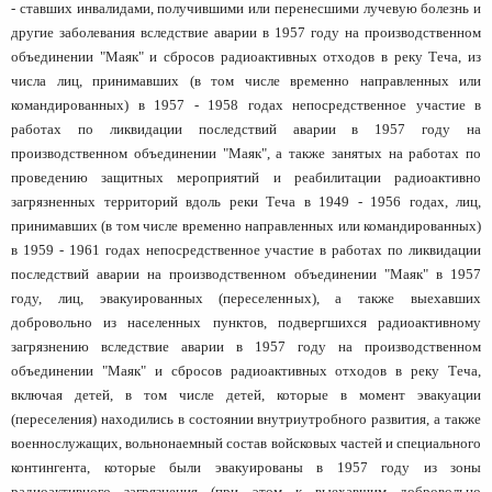
- ставших инвалидами, получившими или перенесшими лучевую болезнь и
другие заболевания вследствие аварии в 1957 году на производственном
объединении "Маяк" и сбросов радиоактивных отходов в реку Теча, из
числа лиц, принимавших (в том числе временно направленных или
командированных) в 1957 - 1958 годах непосредственное участие в
работах по ликвидации последствий аварии в 1957 году на
производственном объединении "Маяк", а также занятых на работах по
проведению защитных мероприятий и реабилитации радиоактивно
загрязненных территорий вдоль реки Теча в 1949 - 1956 годах, лиц,
принимавших (в том числе временно направленных или командированных)
в 1959 - 1961 годах непосредственное участие в работах по ликвидации
последствий аварии на производственном объединении "Маяк" в 1957
году, лиц, эвакуированных (переселенных), а также выехавших
добровольно из населенных пунктов, подвергшихся радиоактивному
загрязнению вследствие аварии в 1957 году на производственном
объединении "Маяк" и сбросов радиоактивных отходов в реку Теча,
включая детей, в том числе детей, которые в момент эвакуации
(переселения) находились в состоянии внутриутробного развития, а также
военнослужащих, вольнонаемный состав войсковых частей и специального
контингента, которые были эвакуированы в 1957 году из зоны
радиоактивного загрязнения (при этом к выехавшим добровольно