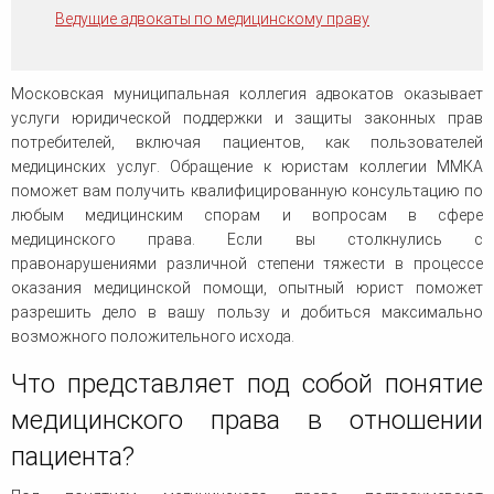
человека (Страсбург)
Споры по строительному п
Ведущие адвокаты по медицинскому праву
Миграционное право
Страховые споры
Суды
Недвижимость
Таможенный адвокат
Для юридических лиц
Неимущественные права
Видео ММКА
Уголовные споры
Московская муниципальная коллегия адвокатов оказывает
Конституционный Суд РФ
Оспаривание сделок
Урегулирование споров в
услуги юридической поддержки и защиты законных прав
Страхование
досудебном порядке
потребителей, включая пациентов, как пользователей
медицинских услуг. Обращение к юристам коллегии ММКА
поможет вам получить квалифицированную консультацию по
любым медицинским спорам и вопросам в сфере
медицинского права. Если вы столкнулись с
правонарушениями различной степени тяжести в процессе
оказания медицинской помощи, опытный юрист поможет
разрешить дело в вашу пользу и добиться максимально
возможного положительного исхода.
Что представляет под собой понятие
медицинского права в отношении
пациента?