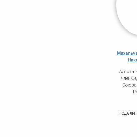
Михальче
Ник
Адвокат
член Ф
Союза 
Р
Поделить