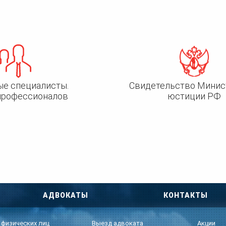
ые специалисты.
Свидетельство Минис
профессионалов
юстиции РФ
АДВОКАТЫ
КОНТАКТЫ
 физических лиц
Выезд адвоката
Акции