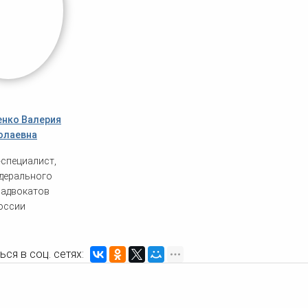
нко Валерия
олаевна
-специалист,
едерального
адвокатов
оссии
ся в соц. сетях: