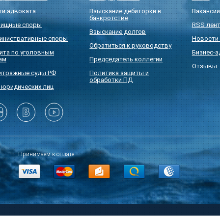
ти адвоката
Взыскание дебиторки в
Вакансии
банкротстве
ищные споры
RSS лен
Взыскание долгов
инистративные споры
Новости 
Обратиться к руководству
ита по уголовным
Бизнес-а
ам
Председатель коллегии
Отзывы
итражные суды РФ
Политика защиты и
обработки ПД
 юридических лиц
Принимаем к оплате