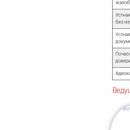
жалоба
Устная
без и
Устная
докум
Почасо
довер
Адвока
Веду