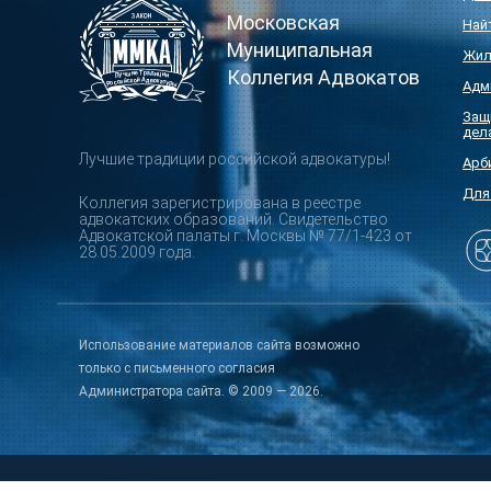
Московская
Най
Муниципальная
Жил
Коллегия Адвокатов
Адм
Защ
дел
Лучшие традиции российской адвокатуры!
Арб
Для
Коллегия зарегистрирована в реестре
адвокатских образований. Свидетельство
Адвокатской палаты г. Москвы № 77/1-423 от
28.05.2009 года.
Использование материалов сайта возможно
только с письменного согласия
Администратора сайта. © 2009 — 2026.