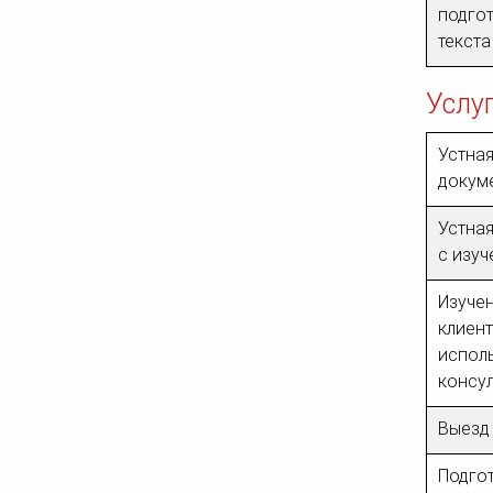
подгот
текста
Услу
Устная
докум
Устная
с изу
Изуче
клиент
испол
консу
Выезд
Подго