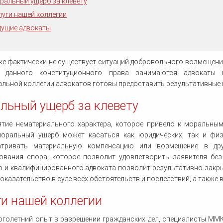
Регистрация сделок с земельными
Служебное жилье в Москве
ральный ущерб за клевету
человека
уголовного дела
Определение поряд
одряду
Профессиональные налоговые
участками
Судебные дела по ДТП
пользования
вычеты
луги нашей коллегии
Взыскание по кредитному
Составление брачного договора
Защита в контролирующих
Споры со страховыми
Сокращение штата
Московский областной суд
Защита на предвар
Представительство в суде
Оформление наследства
Обжалование приговора
Возмещение вреда здоровью
Страховые споры при ДТП
договору
органах
компаниями
следствии
Судебные споры
юридическим лицам
дущие адвокаты
Установление факта родственных
Гражданство
Проверка юридической чистоты
Снос пятиэтажек
ОСАГО
Юридическая экспертиза
Кадровый аудит организации
Помощь по уголовным делам
Защита чести и достоинства
Сопровождение бизнеса
Ликвидация предприятий
Возврат имущества
отношений
недвижимости
договоров юристом
Споры о границе земельного
Кассация
Признание завещания
Уголовный адвокат по ДТП
Права собственно
Признание торгов
Стандартные налоговые вычеты
участка
Споры по отпускам
Районные суды
Улучшение жилищных условий
недействительным
недействительными
Участие адвоката в суде
Розыск имущества должника
Усыновление
ке фактически не существует ситуаций добровольного возмещени
 данного конституционного права занимаются адвокаты 
льной коллегии адвокатов готовы предоставить результативные 
льный ущерб за клевету
ятие нематериального характера, которое привело к моральным
моральный ущерб может касаться как юридических, так и физ
атривать материальную компенсацию или возмещение в др
рования спора, которое позволит удовлетворить заявителя без
 и квалифицированного адвоката позволит результативно закры
доказательство в суде всех обстоятельств и последствий, а также
ги нашей коллегии
голетний опыт в разрешении гражданских дел, специалисты ММКА