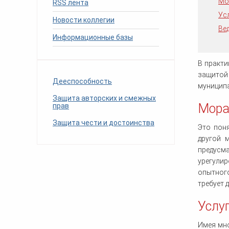
Мо
RSS лента
человека (Страсбург)
Споры по строительному п
Миграционное право
Ус
Страховые споры
Новости коллегии
Суды
Недвижимость
Ве
Таможенный адвокат
Для юридических лиц
Неимущественные права
Информационные базы
Видео ММКА
Уголовные споры
Конституционный Суд РФ
Оспаривание сделок
Урегулирование споров в
Страхование
досудебном порядке
В практи
защитой
Дееспособность
муниципа
Защита авторских и смежных
Мора
прав
Защита чести и достоинства
Это пон
другой 
предусм
урегули
опытного
требует 
Услу
Имея мно