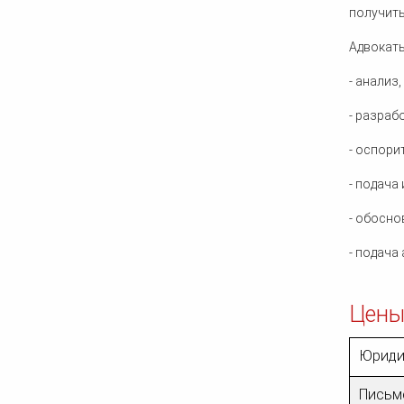
получить
Адвокаты
- анализ
- разраб
- оспори
- подача
- обосно
- подача
Цены
Юриди
Письме