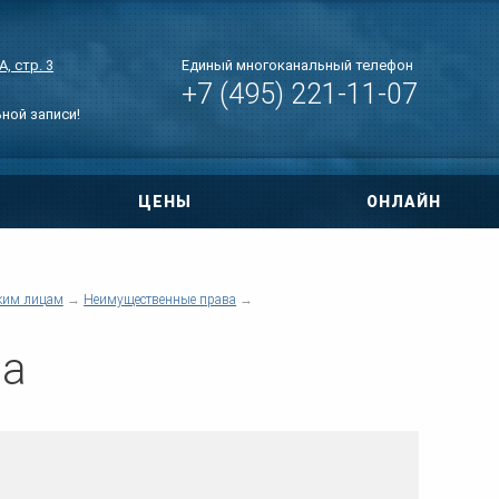
, стр. 3
Единый многоканальный телефон
+7 (495) 221-11-07
ьной записи!
ЦЕНЫ
ОНЛАЙН
овора
ри ДТП
ким лицам
Неимущественные права
 по уголовным
ва
тиры
нт дома
о правам