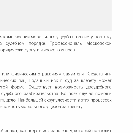
ка
ительном
сти
я компенсации морального ущерба за клевету, поэтому
в судебном порядке. Профессионалы Московской
юридические услуги высокого класса.
 или физическим страданиям заявителя. Клевета или
ических лиц. Поданный иск в суд за клевету может
угой форме. Существует возможность досудебного
 судебного разбирательства. Во всех случая помощь
ть дело. Наибольшей скрупулезности в этих процессах
 весомость морального ущерба за клевету.
 знают, как подать иск за клевету, который позволит