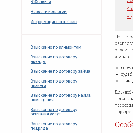
Ос
RSS лента
человека (Страсбург)
Споры по строительному п
Миграционное право
Кв
Страховые споры
Новости коллегии
Суды
Недвижимость
Ве
Таможенный адвокат
Для юридических лиц
Неимущественные права
Информационные базы
Видео ММКА
Уголовные споры
Конституционный Суд РФ
Оспаривание сделок
Урегулирование споров в
Страхование
досудебном порядке
На сего
распрос
Взыскание по алиментам
рассматр
этапов:
Взыскание по договору
аренды
досуд
Взыскание по договору займа
судеб
приве
Взыскание по договору
лизинга
Досудеб
Взыскание по договору найма
погашен
помещения
переходи
Взыскание по договору
порядке.
оказания услуг
Особ
Взыскание по договору
подряда