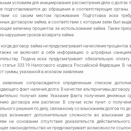
ьным условием для инициирования рассмотрения дела о долгах п
ие подготавливается до обращения в соответствующие органы. 
ствии со своим местом проживания. Подготовка иска требу
нных договором займа, в соответствии с которым заем был выда
яющая величину процентов за использование займа. Также при
за нарушение сроков возврата займа.
, когда договор займа не предусматривает начисление процентов 
 также не включает в себя информацию о штрафных санкциях
ательству. Подача иска предусматривает обязательную оплат
о статье 333.19 Налогового кодекса Российской Федерации. В 
от суммы, указанной в исковом заявлении.
 заявление сопровождается определенным списком дополнит
дающего факт наличия долга. В качестве альтернативы договору
твительно получил заем. Указание факта получения денежных с
ению договора или расписки. В случае если пункт о получени
льного решения по делу, связанному со взысканием долгов по до
тора возникают дополнительные сложности во взыскании до
иям на основании отсутствия доказательств действительного
щее законодательство не предусматривает возможности ссылок 