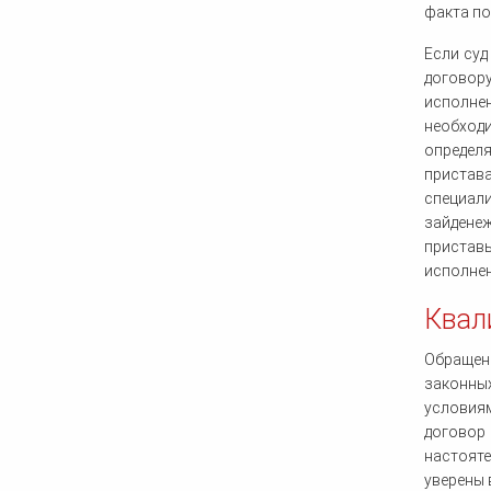
факта по
Если суд
договор
исполнен
необход
определ
пристава
специал
зайденеж
пристав
исполнен
Квал
Обращени
законных
условия
договор 
настояте
уверены 