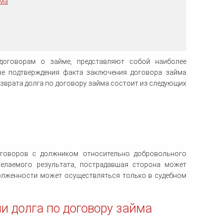
йма
ка
ительном
сти
договорам о займе, представляют собой наиболее
тве подтверждения факта заключения договора займа
возврата долга по договору займа состоит из следующих
реговоров с должником относительно добровольного
желаемого результата, пострадавшая сторона может
долженности может осуществляться только в судебном
и долга по договору займа