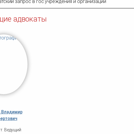
тский запрос в гос.учреждения и организации
щие адвокаты
 Владимир
ертович
т. Ведущий