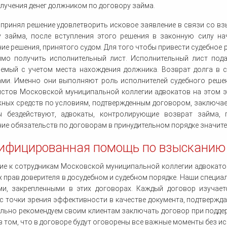
лучения денег должником по договору займа.
 принял решение удовлетворить исковое заявление в связи со в
у займа, после вступления этого решения в законную силу на
ие решения, принятого судом. Для того чтобы привести судебное р
имо получить исполнительный лист. Исполнительный лист под
яемый с учетом места нахождения должника. Возврат долга в 
ми. Именно они выполняют роль исполнителей судебного решени
истов Московской муниципальной коллегии адвокатов на этом э
ных средств по условиям, подтвержденным договором, заключает
ы бездействуют, адвокаты, контролирующие возврат займа,
ие обязательств по договорам в принудительном порядке значите
ифицированная помощь по взысканию 
е к сотрудникам Московской муниципальной коллегии адвокатов
 прав доверителя в досудебном и судебном порядке. Наши специа
ми, закрепленными в этих договорах. Каждый договор изучае
с точки зрения эффективности в качестве документа, подтвержд
льно рекомендуем своим клиентам заключать договор при подде
в том, что в договоре будут оговорены все важные моменты без и