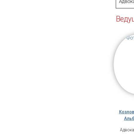
Адвока
Веду
Козлов
Альб
Адвока