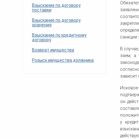
Обязател
Взыскание по договору
заявлен
поставки
соответ
Взыскание по договору
закрепле
хранения
определ
Взыскание по кредитному
санкции 
договору
В случае
Возврат имущества
заем, а
Розыск имущества должника
законод
согласн
зависит 
Исковое
подтверж
он дейс
составл
положите
у креди
взыскан
действую