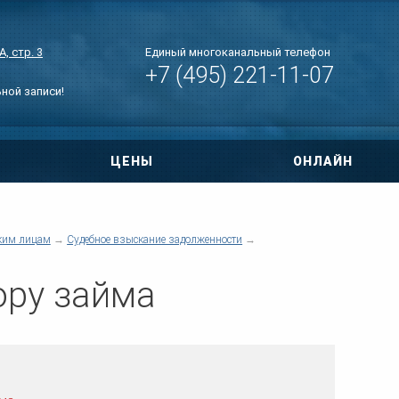
, стр. 3
Единый многоканальный телефон
+7 (495) 221-11-07
ьной записи!
ЦЕНЫ
ОНЛАЙН
овора
ри ДТП
ким лицам
Судебное взыскание задолженности
 по уголовным
ору займа
тиры
нт дома
о правам