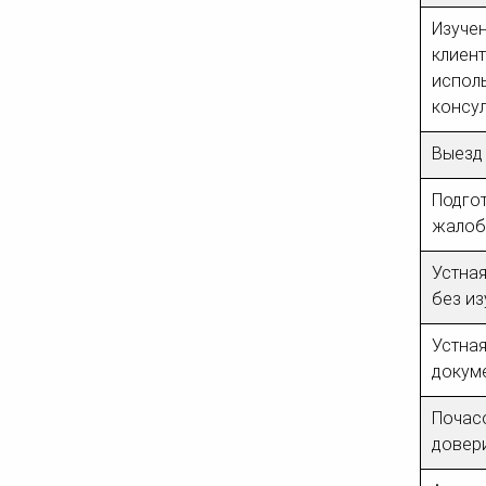
Изуче
клиент
испол
консу
Выезд
Подго
жалоба
Устная
без и
Устная
докум
Почасо
довер