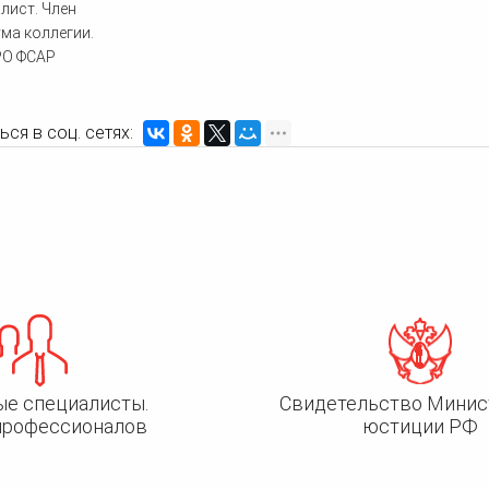
лист. Член
ма коллегии.
О ФСАР
ся в соц. сетях:
ые специалисты.
Свидетельство Минис
профессионалов
юстиции РФ