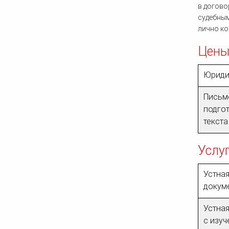
в догово
судебным
лично ко
Цены
Юриди
Письме
подгот
текста
Услу
Устная
докум
Устная
с изу