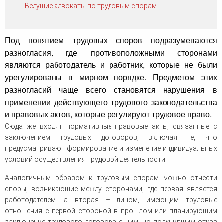
человека (Страсбург)
Споры по строительному п
Ведущие адвокаты по трудовым спорам
Миграционное право
Страховые споры
Суды
Недвижимость
Таможенный адвокат
Для юридических лиц
Неимущественные права
Видео ММКА
Под понятием трудовых споров подразумеваются
Уголовные споры
Конституционный Суд РФ
Оспаривание сделок
разногласия, где противоположными сторонами
Урегулирование споров в
Страхование
досудебном порядке
являются работодатель и работник, которые не были
урегулированы в мирном порядке. Предметом этих
разногласий чаще всего становятся нарушения в
применении действующего трудового законодательства
и правовых актов, которые регулируют трудовое право.
Сюда же входят нормативные правовые акты, связанные с
заключением трудовых договоров, включая те, что
предусматривают формирование и изменение индивидуальных
условий осуществления трудовой деятельности.
Аналогичным образом к трудовым спорам можно отнести
споры, возникающие между сторонами, где первая является
работодателем, а вторая – лицом, имеющим трудовые
отношения с первой стороной в прошлом или планирующим
заключение трудового договора с ним, но получившим отказ