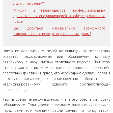
человека (Страсбург)
Споры по строительному п
уголовным делам?
Миграционное право
Страховые споры
Функции и преимущества профессиональных
Суды
Недвижимость
Таможенный адвокат
адвокатов со специализацией в сфере уголовного
Для юридических лиц
Неимущественные права
Видео ММКА
Уголовные споры
права
Конституционный Суд РФ
Оспаривание сделок
Урегулирование споров в
Как добиться максимально возможного
Страхование
досудебном порядке
положительного исхода по уголовным делам?
Никто из современных людей не защищен от перспективы
оказаться подозреваемым или обвиняемым по делу,
связанному с нарушениями Уголовного кодекса. При этом
столкнуться с этим можно, даже не совершая каких-либо
преступных действий. Первое, что необходимо сделать, попав в
сложную ситуацию, – своевременно обратиться к
квалифицированному адвокату соответствующей
специализации.
Терять время не рекомендуется, иначе это обернется против
обвиняемого. Если угроза тюремного заключения возникла
перед вами или членами вашей семьи, то консультация