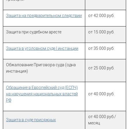
человека (Страсбург)
Споры по строительному п
Миграционное право
Страховые споры
Суды
Недвижимость
Защита на предварительном следствии
от 42 000 руб.
Таможенный адвокат
Для юридических лиц
Неимущественные права
Видео ММКА
Уголовные споры
Конституционный Суд РФ
Оспаривание сделок
Урегулирование споров в
Защита при судебном аресте
от 15 000 руб.
Страхование
досудебном порядке
Защита в уголовном суде I инстанции
от 35 000 руб.
Обжалование Приговора суда (одна
от 25 000 руб.
инстанция)
Обращение в Европейский суд (ЕСПЧ)
на нарушения национальных властей
от 40 000 руб.
РФ
от 40 000 руб./
Защита в суде присяжных
месяц