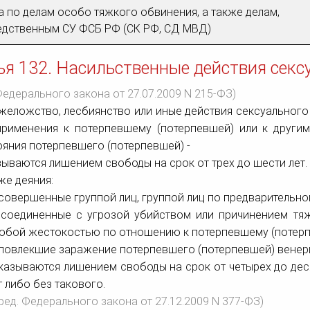
 по делам особо тяжкого обвинения, а также делам,
едственным СУ ФСБ РФ (СК РФ, СД МВД)
ья 132. Насильственные действия секс
 Федерального закона от 27.07.2009 N 215-ФЗ)
ужеложство, лесбиянство или иные действия сексуального
применения к потерпевшему (потерпевшей) или к друг
ояния потерпевшего (потерпевшей) -
зываются лишением свободы на срок от трех до шести лет.
 же деяния:
 совершенные группой лиц, группой лиц по предварительно
 соединенные с угрозой убийством или причинением тя
обой жестокостью по отношению к потерпевшему (потерпе
 повлекшие заражение потерпевшего (потерпевшей) венер
казываются лишением свободы на срок от четырех до деся
т либо без такового.
 ред. Федерального закона от 27.12.2009 N 377-ФЗ)