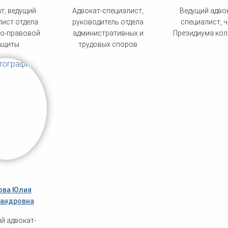
т, ведущий
Адвокат-специалист,
Ведущий адво
лист отдела
руководитель отдела
специалист, ч
но-правовой
административных и
Президиума кол
ащиты
трудовых споров
ова Юлия
андровна
й адвокат-