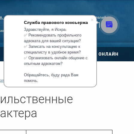
, стр. 3
Единый многоканальный телефон
Служба правового консьержа
+7 (495) 221-11-07
Здравствуйте, я Искра.
ьной записи!
✅ Рекомендовать профильного
адвоката для вашей ситуации?
✅ Записать на консультацию к
специалисту в удобное время?
ЦЕНЫ
ОНЛАЙН
✅ Организовать онлайн общение с
овора
опытным адвокатом?
Обращайтесь, буду рада Вам
ри ДТП
помочь.
ким лицам
Адвокат по уголовным делам
 по уголовным
сильственные
тиры
рактера
нт дома
о правам