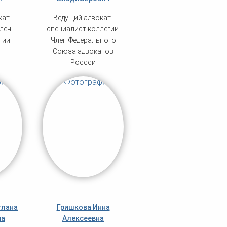
кат-
Ведущий адвокат-
лен
специалист коллегии.
гии
Член Федерального
Союза адвокатов
Россси
тлана
Гришкова Инна
на
Алексеевна