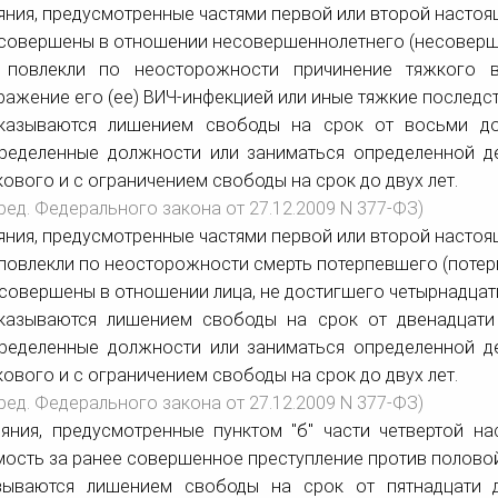
яния, предусмотренные частями первой или второй настоящ
 совершены в отношении несовершеннолетнего (несоверш
 повлекли по неосторожности причинение тяжкого в
ражение его (ее) ВИЧ-инфекцией или иные тяжкие последств
казываются лишением свободы на срок от восьми до
ределенные должности или заниматься определенной де
кового и с ограничением свободы на срок до двух лет.
 ред. Федерального закона от 27.12.2009 N 377-ФЗ)
яния, предусмотренные частями первой или второй настоящ
 повлекли по неосторожности смерть потерпевшего (потер
 совершены в отношении лица, не достигшего четырнадцати
казываются лишением свободы на срок от двенадцати
ределенные должности или заниматься определенной де
кового и с ограничением свободы на срок до двух лет.
 ред. Федерального закона от 27.12.2009 N 377-ФЗ)
еяния, предусмотренные пунктом "б" части четвертой 
мость за ранее совершенное преступление против полово
зываются лишением свободы на срок от пятнадцати 