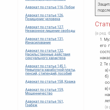
Защита
Адвокат по статье 116, Побои
подсл
Адвокат по статье 126,
Похищение человека
Стат
Адвокат по статье 127,
Незаконное лишение свободы
(в ред.
Адвокат по статье 131,
1. М
Изнасилование
его 
Адвокат по статье 132,
сост
Насильственные действия
нака
сексуального характера
2. Те
Адвокат по статье 145.1,
Невыплата заработной платы,
а)
пенсий, стипендий, пособий
б)
Адвокат по статье 158, Кража
ос
в)
Адвокат по статье 159,
Мошенничество
на
ле
Адвокат по статье 161,
Грабеж
(в