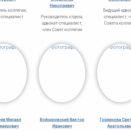
Николаевич
ель коллегии,
Ведущий адво
-специалист
Руководитель отдела,
специалист, ч
адвокат-специалист,
Совета колле
член Совет коллегии
ев Михаил
Войнаровский Виктор
Горяинова Све
имирович
Иванович
Анатольев