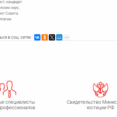
ст, кандидат
еских наук,
ент Совета
ллегии
ся в соц. сетях:
ые специалисты.
Свидетельство Минис
профессионалов
юстиции РФ