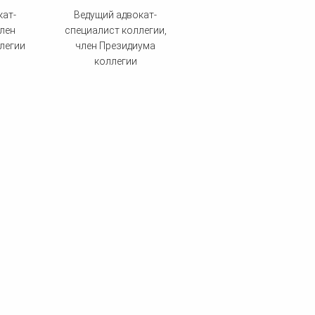
кат-
Ведущий адвокат-
лен
специалист коллегии,
легии
член Президиума
коллегии