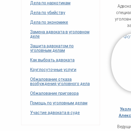
Дела по наркотикам
Адвока
Дела по убийству
специа
уголов
Дела по экономике
з
Замена адвоката в уголовном
деле
Защита адвокатом по
уголовным делам
Как выбрать адвоката
Круглосуточные услуги
Обжалование отказа
возбуждения уголовного дела
Обжалование приговора
Помощь по уголовным делам
Укол
Участие адвоката в суде
Алекс
Ведущи