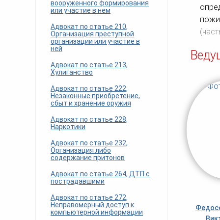
вооруженного формирования
опре
или участие в нем
пожи
Адвокат по статье 210,
(част
Организация преступной
организации или участие в
ней
Веду
Адвокат по статье 213,
Хулиганство
Адвокат по статье 222,
Незаконные приобретение,
сбыт и хранение оружия
Адвокат по статье 228,
Наркотики
Адвокат по статье 232,
Организация либо
содержание притонов
Адвокат по статье 264, ДТП с
пострадавшими
Адвокат по статье 272,
Неправомерный доступ к
Федосе
компьютерной информации
Вик