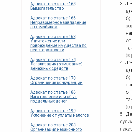
3. Де
Адвокат по статье 163,
Вымогательство
а)
Адвокат по статье 166,
б)
Неправомерное завладение
за
автомобилем
на
Адвокат по статье 168,
оп
Уничтожение или
повреждение имущества по
та
неосторожности
(в
Адвокат по статье 174,
4. Де
Легализация (отмывание)
денежных средств
а)
б)
Адвокат по статье 178,
Ограничение конкуренции
на
оп
Адвокат по статье 186,
Изготовление или сбыт
та
поддельных денег
(в
Адвокат по статье 199,
5. Д
Уклонение от уплаты налогов
суди
Адвокат по статье 208,
нака
Организация незаконного