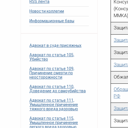
RSS лента
Консул
человека (Страсбург)
Споры по строительному п
Миграционное право
(Конс
Страховые споры
Новости коллегии
Суды
Недвижимость
ММКА
Таможенный адвокат
Для юридических лиц
Неимущественные права
Информационные базы
Видео ММКА
Уголовные споры
Конституционный Суд РФ
Оспаривание сделок
Защит
Урегулирование споров в
Страхование
досудебном порядке
Защит
Адвокат в суде присяжных
Защит
Адвокат по статье 105,
Убийство
Защита
Адвокат по статье 109,
Причинение смерти по
Обжал
неосторожности
Адвокат по статье 110,
Обращ
Доведение до самоубийства
РФ
Адвокат по статье 111,
Умышленное причинение
Защит
тяжкого вреда здоровью
Адвокат по статье 115,
Защит
Умышленное причинение
легкого вреда здоровью