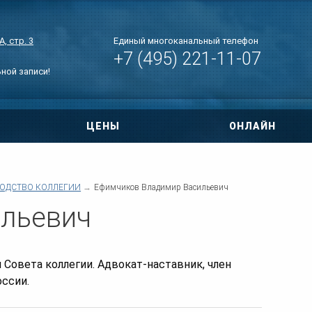
, стр. 3
Единый многоканальный телефон
+7 (495) 221-11-07
ьной записи!
ЦЕНЫ
ОНЛАЙН
овора
ри ДТП
ОДСТВО КОЛЛЕГИИ
Ефимчиков Владимир Васильевич
льевич
 по уголовным
тиры
 Совета коллегии. Адвокат-наставник, член
нт дома
ссии.
о правам