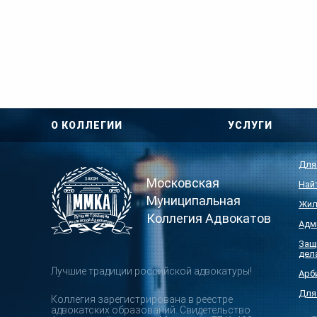
О КОЛЛЕГИИ
УСЛУГИ
Для
Московская
Най
Муниципальная
Жил
Коллегия Адвокатов
Адм
Защ
дел
Лучшие традиции российской адвокатуры!
Арб
Для
Коллегия зарегистрирована в реестре
адвокатских образований. Свидетельство