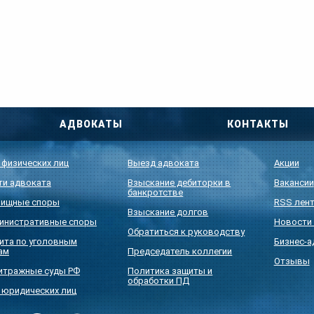
АДВОКАТЫ
КОНТАКТЫ
 физических лиц
Выезд адвоката
Акции
ти адвоката
Взыскание дебиторки в
Вакансии
банкротстве
ищные споры
RSS лен
Взыскание долгов
инистративные споры
Новости 
Обратиться к руководству
ита по уголовным
Бизнес-а
ам
Председатель коллегии
Отзывы
итражные суды РФ
Политика защиты и
обработки ПД
 юридических лиц