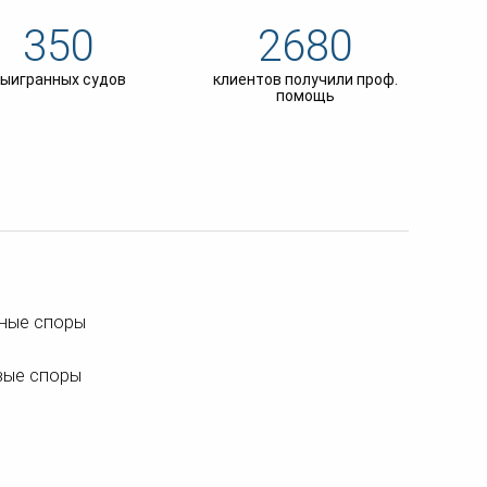
ка
350
2680
ительном
ыигранных судов
клиентов получили проф.
помощь
сти
йные споры
вые споры