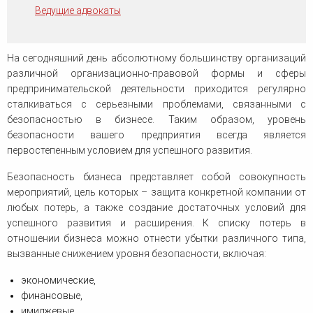
человека (Страсбург)
Споры по строительному п
Ведущие адвокаты
Миграционное право
Страховые споры
Суды
Недвижимость
Таможенный адвокат
Для юридических лиц
Неимущественные права
Видео ММКА
Уголовные споры
На сегодняшний день абсолютному большинству организаций
Конституционный Суд РФ
Оспаривание сделок
Урегулирование споров в
различной организационно-правовой формы и сферы
Страхование
досудебном порядке
предпринимательской деятельности приходится регулярно
сталкиваться с серьезными проблемами, связанными с
безопасностью в бизнесе. Таким образом, уровень
безопасности вашего предприятия всегда является
первостепенным условием для успешного развития.
Безопасность бизнеса представляет собой совокупность
мероприятий, цель которых – защита конкретной компании от
любых потерь, а также создание достаточных условий для
успешного развития и расширения. К списку потерь в
отношении бизнеса можно отнести убытки различного типа,
вызванные снижением уровня безопасности, включая:
экономические,
финансовые,
имиджевые,