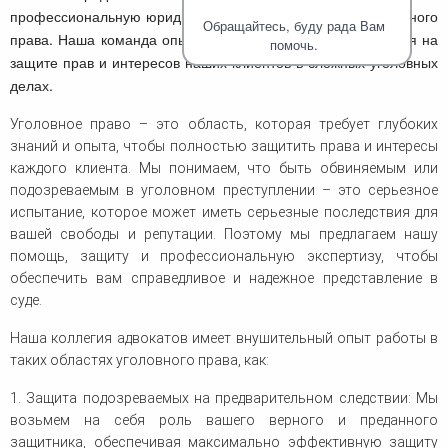
человека (Страсбург)
Споры по строительному п
профессиональную юридическую помощь в области уголовного
Миграционное право
Обращайтесь, буду рада Вам
Страховые споры
права. Наша команда опытных адвокатов специализируется на
Суды
Недвижимость
помочь.
Таможенный адвокат
защите прав и интересов наших клиентов в сложных уголовных
Для юридических лиц
Неимущественные права
Видео ММКА
Уголовные споры
делах.
Конституционный Суд РФ
Оспаривание сделок
Урегулирование споров в
Страхование
досудебном порядке
Уголовное право – это область, которая требует глубоких
знаний и опыта, чтобы полностью защитить права и интересы
каждого клиента. Мы понимаем, что быть обвиняемым или
подозреваемым в уголовном преступлении – это серьезное
испытание, которое может иметь серьезные последствия для
вашей свободы и репутации. Поэтому мы предлагаем нашу
помощь, защиту и профессиональную экспертизу, чтобы
обеспечить вам справедливое и надежное представление в
суде.
Наша коллегия адвокатов имеет внушительный опыт работы в
таких областях уголовного права, как:
1. Защита подозреваемых на предварительном следствии: Мы
возьмем на себя роль вашего верного и преданного
защитника, обеспечивая максимально эффективную защиту