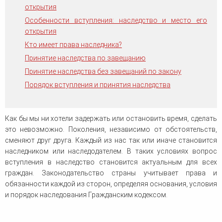
человека (Страсбург)
Споры по строительному п
открытия
Миграционное право
Страховые споры
Особенности вступления: наследство и место его
Суды
Недвижимость
Таможенный адвокат
открытия
Для юридических лиц
Неимущественные права
Видео ММКА
Уголовные споры
Конституционный Суд РФ
Кто имеет права наследника?
Оспаривание сделок
Урегулирование споров в
Страхование
Принятие наследства по завещанию
досудебном порядке
Принятие наследства без завещаний по закону
Порядок вступления и принятия наследства
Как бы мы ни хотели задержать или остановить время, сделать
это невозможно. Поколения, независимо от обстоятельств,
сменяют друг друга. Каждый из нас так или иначе становится
наследником или наследодателем. В таких условиях вопрос
вступления в наследство становится актуальным для всех
граждан. Законодательство страны учитывает права и
обязанности каждой из сторон, определяя основания, условия
и порядок наследования Гражданским кодексом.