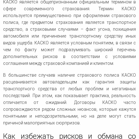
КАСКО является общепризнанным официальным термином в
человека (Страсбург)
Споры по строительному п
Миграционное право
сфере современного страхования. Термин КАСКО
Страховые споры
Суды
Недвижимость
используется преимущественно при оформлении страхового
Таможенный адвокат
Для юридических лиц
Неимущественные права
полиса, где предметом страхования является транспортное
Видео ММКА
Уголовные споры
Конституционный Суд РФ
Оспаривание сделок
средство, а страховыми случаями – факт угона, похищения
Урегулирование споров в
Страхование
автомобиля или причинение транспортному средству иных
досудебном порядке
видов ущерба. КАСКО является условным понятием, в связи с
чем по факту может подразумевать широкий перечень
дополнительных рисков в соответствии с условиями
соглашения между страховой компанией и клиентом.
В большинстве случаев наличие страхового полиса КАСКО
расцеaнивается автовладельцем как гарантия защиты
транспортного средства от любых проблем и негативных
последствий. При этом, как показывает практика, реальность
отличается от ожиданий. Договоры КАСКО часто
сопровождаются рядом сложных нюансов, которые кажутся
понятными и неподозрительными, но на деле могут стать
причиной малоприятных сюрпризов.
Как избежать рисков и обмана со