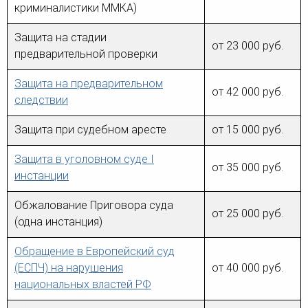
человека (Страсбург)
Споры по строительному п
криминалистики ММКА)
Миграционное право
Страховые споры
Суды
Недвижимость
Защита на стадии
Таможенный адвокат
Для юридических лиц
от 23 000 руб.
Неимущественные права
Видео ММКА
предварительной проверки
Уголовные споры
Конституционный Суд РФ
Оспаривание сделок
Урегулирование споров в
Страхование
досудебном порядке
Защита на предварительном
от 42 000 руб.
следствии
Защита при судебном аресте
от 15 000 руб.
Защита в уголовном суде I
от 35 000 руб.
инстанции
Обжалование Приговора суда
от 25 000 руб.
(одна инстанция)
Обращение в Европейский суд
(ЕСПЧ) на нарушения
от 40 000 руб.
национальных властей РФ