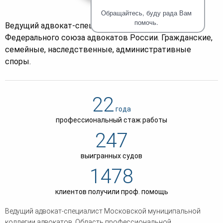
человека (Страсбург)
Споры по строительному п
Миграционное право
Обращайтесь, буду рада Вам
Страховые споры
Суды
Недвижимость
помочь.
Ведущий адвокат-специалист коллегии, член
Таможенный адвокат
Для юридических лиц
Неимущественные права
Федерального союза адвокатов России. Гражданские,
Видео ММКА
Уголовные споры
Конституционный Суд РФ
Оспаривание сделок
семейные, наследственные, административные
Урегулирование споров в
Страхование
досудебном порядке
споры.
22
года
профессиональный стаж работы
247
выигранных судов
1478
клиентов получили проф. помощь
Ведущий адвокат-специалист Московской муниципальной
коллегии адвокатов. Область профессиональной